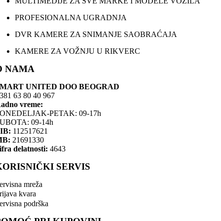
MULTIMEDIJE ZA SVE MARKE I MODELE VOZILA
PROFESIONALNA UGRADNJA
DVR KAMERE ZA SNIMANJE SAOBRAĆAJA
KAMERE ZA VOŽNJU U RIKVERC
O NAMA
SMART UNITED DOO BEOGRAD
381 63 80 40 967
adno vreme:
ONEDELJAK-PETAK: 09-17h
UBOTA: 09-14h
IB:
112517621
MB:
21691330
ifra delatnosti:
4643
KORISNIČKI SERVIS
ervisna mreža
rijava kvara
ervisna podrška