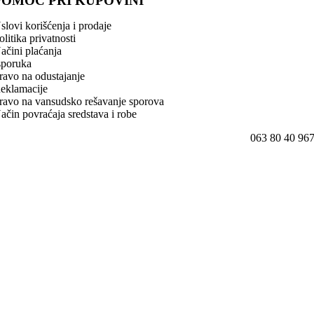
POMOĆ PRI KUPOVINI
slovi korišćenja i prodaje
olitika privatnosti
ačini plaćanja
sporuka
ravo na odustajanje
eklamacije
ravo na vansudsko rešavanje sporova
ačin povraćaja sredstava i robe
063 80 40 96