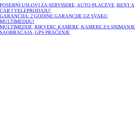
Skip
POSEBNI USLOVI ZA SERVISERE, AUTO PLACEVE, RENT A
to
CAR I VELEPRODAJU!
content
GARANCIJA: 2 GODINE GARANCIJE UZ SVAKU
MULTIMEDIJU!
MULTIMEDIJE, RIKVERC KAMERE, KAMERE ZA SNIMANJE
SAOBRAĆAJA, GPS PRAĆENJE