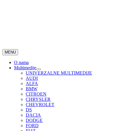
MENU
O nama
Multimedije
UNIVERZALNE MULTIMEDIJE
AUDI
ALFA
BMW
CITROEN
CHRYSLER
CHEVROLET
DS
DACIA
DODGE
FORD
FIAT