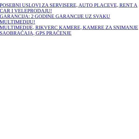
Skip
POSEBNI USLOVI ZA SERVISERE, AUTO PLACEVE, RENT A
to
CAR I VELEPRODAJU!
content
GARANCIJA: 2 GODINE GARANCIJE UZ SVAKU
MULTIMEDIJU!
MULTIMEDIJE, RIKVERC KAMERE, KAMERE ZA SNIMANJE
SAOBRAĆAJA, GPS PRAĆENJE