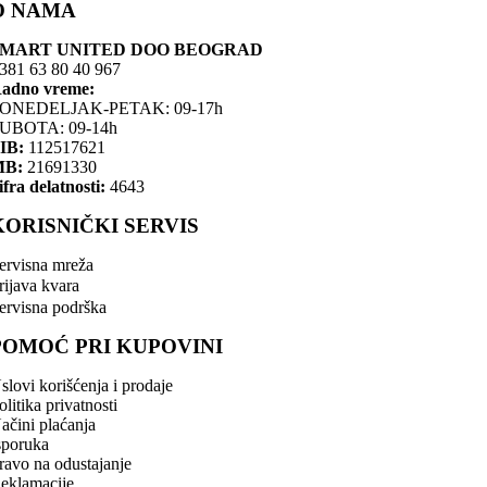
O NAMA
SMART UNITED DOO BEOGRAD
381 63 80 40 967
adno vreme:
ONEDELJAK-PETAK: 09-17h
UBOTA: 09-14h
IB:
112517621
MB:
21691330
ifra delatnosti:
4643
KORISNIČKI SERVIS
ervisna mreža
rijava kvara
ervisna podrška
POMOĆ PRI KUPOVINI
slovi korišćenja i prodaje
olitika privatnosti
ačini plaćanja
sporuka
ravo na odustajanje
eklamacije