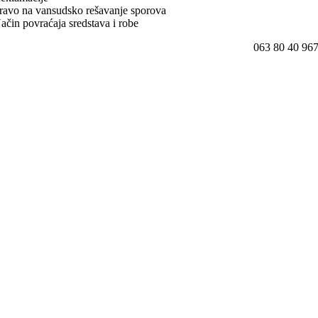
ravo na vansudsko rešavanje sporova
ačin povraćaja sredstava i robe
063 80 40 96