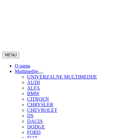
MENU
O nama
Multimedije
UNIVERZALNE MULTIMEDIJE
AUDI
ALFA
BMW
CITROEN
CHRYSLER
CHEVROLET
DS
DACIA
DODGE
FORD
FIAT