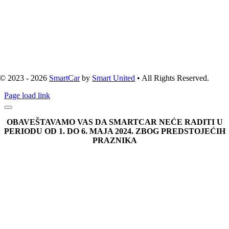
© 2023 - 2026
SmartCar
by
Smart United
• All Rights Reserved.
Page load link
OBAVEŠTAVAMO VAS DA SMARTCAR NEĆE RADITI U
PERIODU OD 1. DO 6. MAJA 2024. ZBOG PREDSTOJEĆIH
PRAZNIKA
Go
to
Top