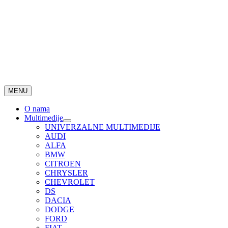
MENU
O nama
Multimedije
UNIVERZALNE MULTIMEDIJE
AUDI
ALFA
BMW
CITROEN
CHRYSLER
CHEVROLET
DS
DACIA
DODGE
FORD
FIAT