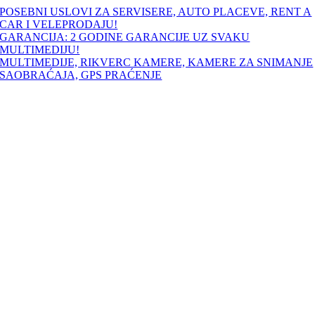
Skip
POSEBNI USLOVI ZA SERVISERE, AUTO PLACEVE, RENT A
to
CAR I VELEPRODAJU!
content
GARANCIJA: 2 GODINE GARANCIJE UZ SVAKU
MULTIMEDIJU!
MULTIMEDIJE, RIKVERC KAMERE, KAMERE ZA SNIMANJE
SAOBRAĆAJA, GPS PRAĆENJE