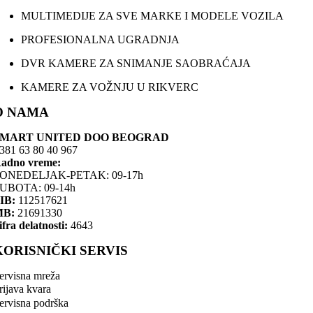
MULTIMEDIJE ZA SVE MARKE I MODELE VOZILA
PROFESIONALNA UGRADNJA
DVR KAMERE ZA SNIMANJE SAOBRAĆAJA
KAMERE ZA VOŽNJU U RIKVERC
O NAMA
SMART UNITED DOO BEOGRAD
381 63 80 40 967
adno vreme:
ONEDELJAK-PETAK: 09-17h
UBOTA: 09-14h
IB:
112517621
MB:
21691330
ifra delatnosti:
4643
KORISNIČKI SERVIS
ervisna mreža
rijava kvara
ervisna podrška