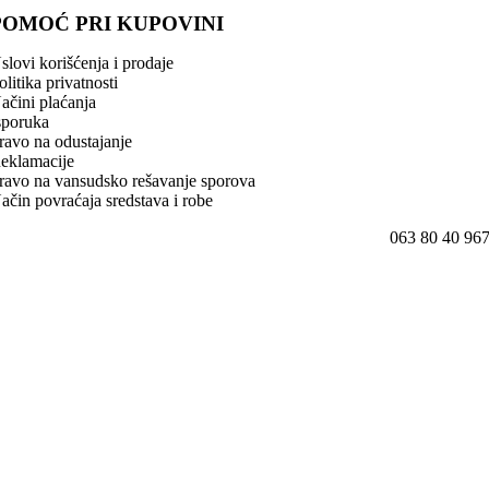
POMOĆ PRI KUPOVINI
slovi korišćenja i prodaje
olitika privatnosti
ačini plaćanja
sporuka
ravo na odustajanje
eklamacije
ravo na vansudsko rešavanje sporova
ačin povraćaja sredstava i robe
063 80 40 96