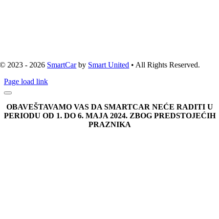
© 2023 - 2026
SmartCar
by
Smart United
• All Rights Reserved.
Page load link
OBAVEŠTAVAMO VAS DA SMARTCAR NEĆE RADITI U
PERIODU OD 1. DO 6. MAJA 2024. ZBOG PREDSTOJEĆIH
PRAZNIKA
Go
to
Top