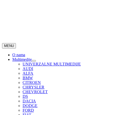
MENU
O nama
Multimedije
UNIVERZALNE MULTIMEDIJE
AUDI
ALFA
BMW
CITROEN
CHRYSLER
CHEVROLET
DS
DACIA
DODGE
FORD
FIAT