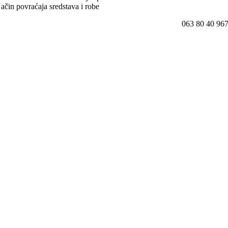
ačin povraćaja sredstava i robe
063 80 40 96