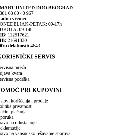
SMART UNITED DOO BEOGRAD
381 63 80 40 967
adno vreme:
ONEDELJAK-PETAK: 09-17h
UBOTA: 09-14h
IB:
112517621
MB:
21691330
ifra delatnosti:
4643
KORISNIČKI SERVIS
ervisna mreža
rijava kvara
ervisna podrška
POMOĆ PRI KUPOVINI
slovi korišćenja i prodaje
olitika privatnosti
ačini plaćanja
sporuka
ravo na odustajanje
eklamacije
ravo na vansudsko rešavanje sporova