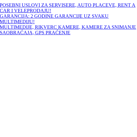
Skip
POSEBNI USLOVI ZA SERVISERE, AUTO PLACEVE, RENT A
to
CAR I VELEPRODAJU!
content
GARANCIJA: 2 GODINE GARANCIJE UZ SVAKU
MULTIMEDIJU!
MULTIMEDIJE, RIKVERC KAMERE, KAMERE ZA SNIMANJE
SAOBRAĆAJA, GPS PRAĆENJE