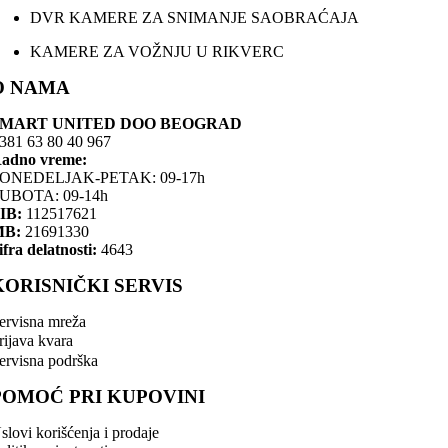
DVR KAMERE ZA SNIMANJE SAOBRAĆAJA
KAMERE ZA VOŽNJU U RIKVERC
O NAMA
SMART UNITED DOO BEOGRAD
381 63 80 40 967
adno vreme:
ONEDELJAK-PETAK: 09-17h
UBOTA: 09-14h
IB:
112517621
MB:
21691330
ifra delatnosti:
4643
KORISNIČKI SERVIS
ervisna mreža
rijava kvara
ervisna podrška
POMOĆ PRI KUPOVINI
slovi korišćenja i prodaje