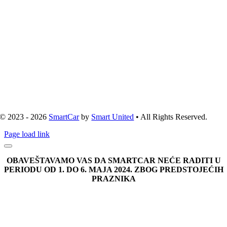
© 2023 - 2026
SmartCar
by
Smart United
• All Rights Reserved.
Page load link
OBAVEŠTAVAMO VAS DA SMARTCAR NEĆE RADITI U
PERIODU OD 1. DO 6. MAJA 2024. ZBOG PREDSTOJEĆIH
PRAZNIKA
Go
to
Top