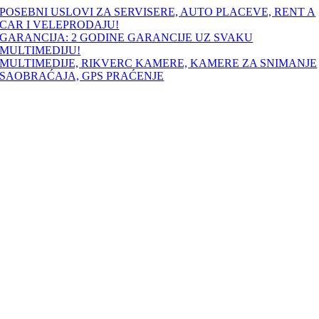
Skip
POSEBNI USLOVI ZA SERVISERE, AUTO PLACEVE, RENT A
to
CAR I VELEPRODAJU!
content
GARANCIJA: 2 GODINE GARANCIJE UZ SVAKU
MULTIMEDIJU!
MULTIMEDIJE, RIKVERC KAMERE, KAMERE ZA SNIMANJE
SAOBRAĆAJA, GPS PRAĆENJE