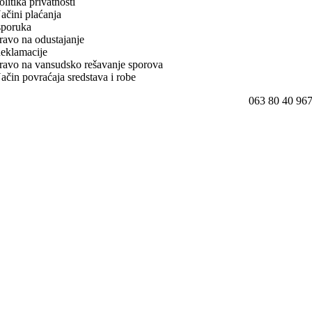
olitika privatnosti
ačini plaćanja
sporuka
ravo na odustajanje
eklamacije
ravo na vansudsko rešavanje sporova
ačin povraćaja sredstava i robe
063 80 40 96