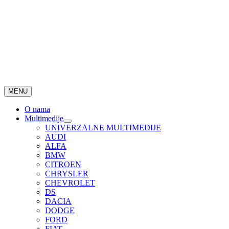
MENU
O nama
Multimedije
UNIVERZALNE MULTIMEDIJE
AUDI
ALFA
BMW
CITROEN
CHRYSLER
CHEVROLET
DS
DACIA
DODGE
FORD
FIAT