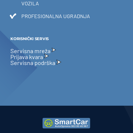
VOZILA
PROFESIONALNA UGRADNJA
KORISNIČKI SERVIS
Servisna mreža
Prijava kvara
Servisna podrška