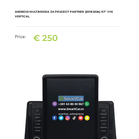
ANDROID MULTIMEDIJA ZA PEUGEOT PARTNER (2018-2024) 9.7″ 1+16
VERTICAL
€
250
Price:
ANDROID MULTIMEDIJA ZA PEUGEOT PARTNER (2018-2024) 9.7″
1+16 VERTICAL
€
250