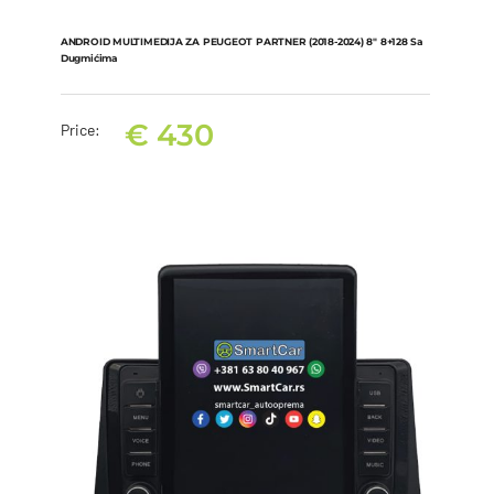
ANDROID MULTIMEDIJA ZA PEUGEOT PARTNER (2018-2024) 8″ 8+128 Sa
Dugmićima
€
430
Price:
ANDROID MULTIMEDIJA ZA PEUGEOT PARTNER (2018-2024) 8″
8+128 sa dugmićima
€
430