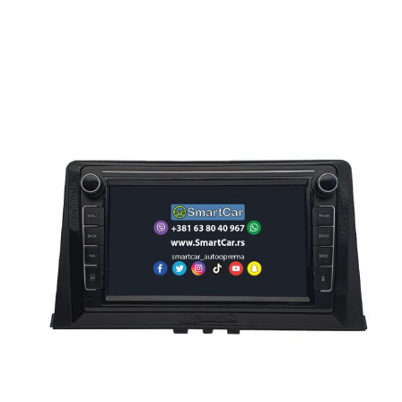
ANDROID MULTIMEDIJA ZA PEUGEOT PARTNER (2018-2024) 10″
8+128
€
400