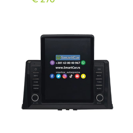
ANDROID MULTIMEDIJA ZA PEUGEOT PARTNER (2018-2024) 8″
2+32 sa dugmićima
€
270