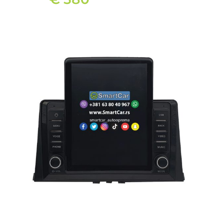
ANDROID MULTIMEDIJA ZA PEUGEOT PARTNER (2018-2024) 8″
4+64 sa dugmićima
€
380