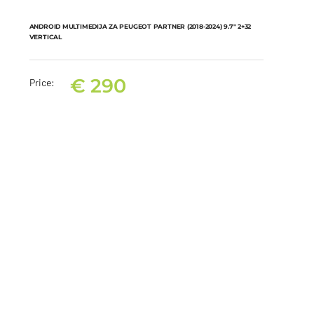
ANDROID MULTIMEDIJA ZA PEUGEOT PARTNER (2018-2024) 9.7″ 2+32
VERTICAL
€
290
Price:
ANDROID MULTIMEDIJA ZA PEUGEOT PARTNER (2018-2024) 9.7″
2+32 VERTICAL
€
290