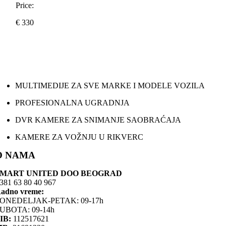
Price:
€
330
MULTIMEDIJE ZA SVE MARKE I MODELE VOZILA
PROFESIONALNA UGRADNJA
DVR KAMERE ZA SNIMANJE SAOBRAĆAJA
KAMERE ZA VOŽNJU U RIKVERC
O NAMA
SMART UNITED DOO BEOGRAD
381 63 80 40 967
adno vreme:
ONEDELJAK-PETAK: 09-17h
UBOTA: 09-14h
IB:
112517621