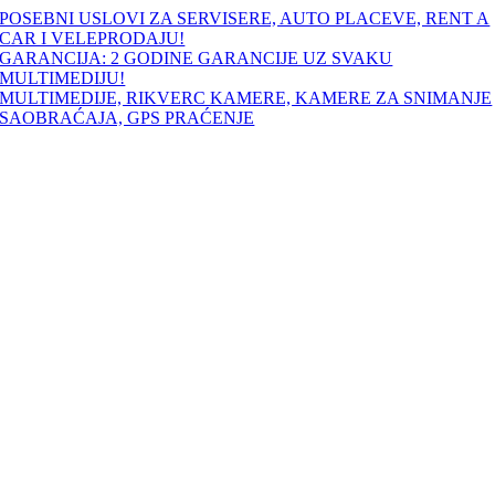
Skip
POSEBNI USLOVI ZA SERVISERE, AUTO PLACEVE, RENT A
to
CAR I VELEPRODAJU!
content
GARANCIJA: 2 GODINE GARANCIJE UZ SVAKU
MULTIMEDIJU!
MULTIMEDIJE, RIKVERC KAMERE, KAMERE ZA SNIMANJE
SAOBRAĆAJA, GPS PRAĆENJE