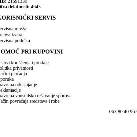
MB:
21691330
ifra delatnosti:
4643
KORISNIČKI SERVIS
ervisna mreža
rijava kvara
ervisna podrška
POMOĆ PRI KUPOVINI
slovi korišćenja i prodaje
olitika privatnosti
ačini plaćanja
sporuka
ravo na odustajanje
eklamacije
ravo na vansudsko rešavanje sporova
ačin povraćaja sredstava i robe
063 80 40 96