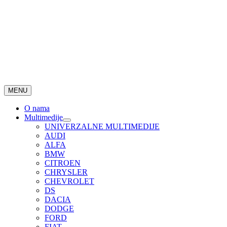
MENU
O nama
Multimedije
UNIVERZALNE MULTIMEDIJE
AUDI
ALFA
BMW
CITROEN
CHRYSLER
CHEVROLET
DS
DACIA
DODGE
FORD
FIAT