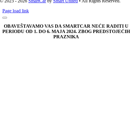
© 2023 - 2026
SmartCar
by
Smart United
• All Rights Reserved.
Page load link
OBAVEŠTAVAMO VAS DA SMARTCAR NEĆE RADITI U
PERIODU OD 1. DO 6. MAJA 2024. ZBOG PREDSTOJEĆIH
PRAZNIKA
Go
to
Top