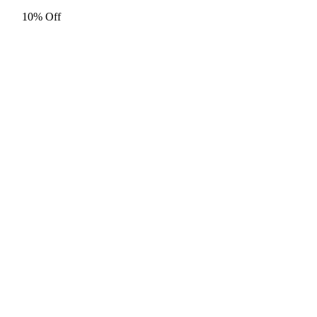
price
price
10% Off
was:
is:
€ 200.
€ 180.