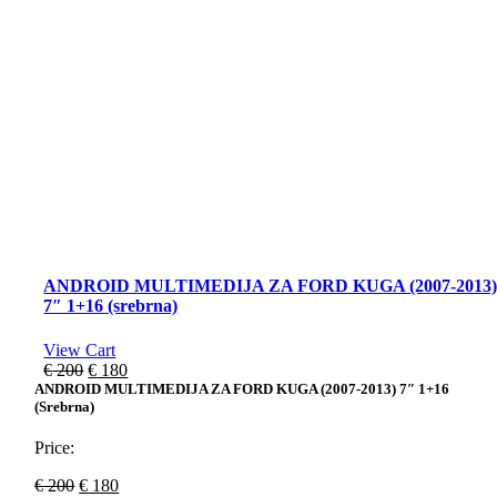
ANDROID MULTIMEDIJA ZA FORD KUGA (2007-2013
7″ 1+16 (srebrna)
View Cart
Original
Current
€
200
€
180
price
price
ANDROID MULTIMEDIJA ZA FORD KUGA (2007-2013) 7″ 1+16
(srebrna)
was:
is:
€ 200.
€ 180.
Price:
Original
Current
€
200
€
180