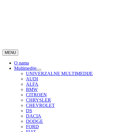
MENU
O nama
Multimedije
UNIVERZALNE MULTIMEDIJE
AUDI
ALFA
BMW
CITROEN
CHRYSLER
CHEVROLET
DS
DACIA
DODGE
FORD
FIAT