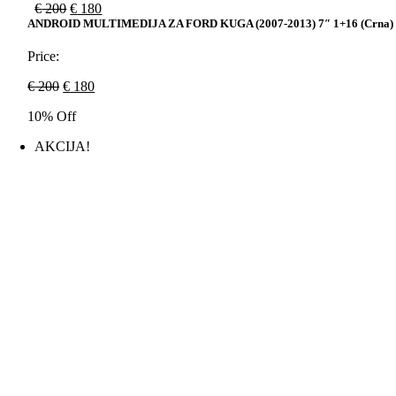
Original
Current
€
200
€
180
price
price
ANDROID MULTIMEDIJA ZA FORD KUGA (2007-2013) 7″ 1+16 (crna)
was:
is:
€ 200.
€ 180.
Price:
Original
Current
€
200
€
180
price
price
10% Off
was:
is:
€ 200.
€ 180.
AKCIJA!