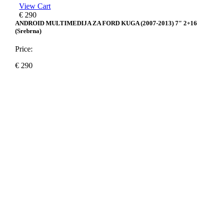
View Cart
€
290
ANDROID MULTIMEDIJA ZA FORD KUGA (2007-2013) 7″ 2+16
(srebrna)
Price:
€
290