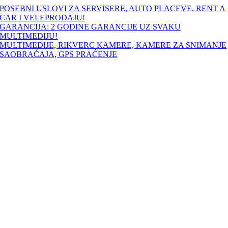
Skip
POSEBNI USLOVI ZA SERVISERE, AUTO PLACEVE, RENT A
to
CAR I VELEPRODAJU!
content
GARANCIJA: 2 GODINE GARANCIJE UZ SVAKU
MULTIMEDIJU!
MULTIMEDIJE, RIKVERC KAMERE, KAMERE ZA SNIMANJE
SAOBRAĆAJA, GPS PRAĆENJE